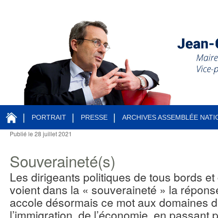
PORTRAIT
PRESSE
ARCHIVES ASSEMBLÉE NATI
Publié le
28 juillet 2021
Navigation des articles
Souveraineté(s)
Les dirigeants politiques de tous bords et 
voient dans la « souveraineté » la répons
accole désormais ce mot aux domaines de
l’immigration, de l’économie, en passant p