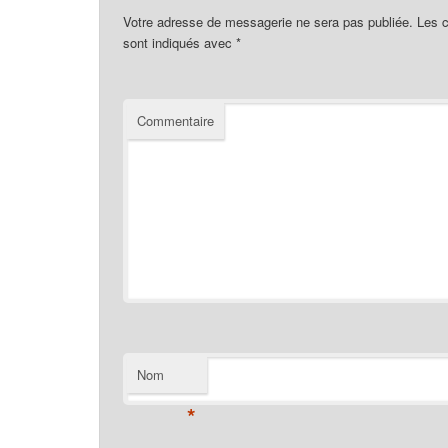
Votre adresse de messagerie ne sera pas publiée.
Les c
sont indiqués avec
*
Commentaire
Nom
*