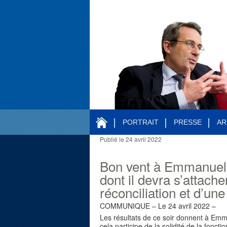
PORTRAIT
PRESSE
AR
Publié le
24 avril 2022
Navigation des articles
Bon vent à Emmanuel
dont il devra s’attacher
réconciliation et d’une
COMMUNIQUE – Le 24 avril 2022 –
Les résultats de ce soir donnent à Emma
cela participe de la solidité de la foncti