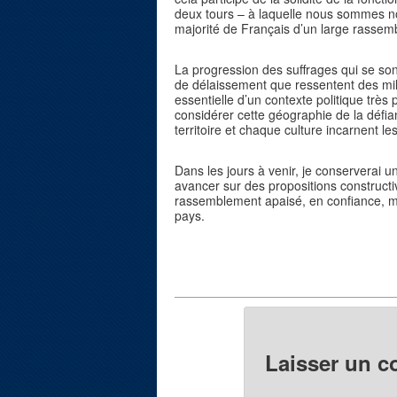
deux tours – à laquelle nous sommes no
majorité de Français d’un large rassemb
La progression des suffrages qui se so
de délaissement que ressentent des mill
essentielle d’un contexte politique très p
considérer cette géographie de la défi
territoire et chaque culture incarnent le
Dans les jours à venir, je conserverai u
avancer sur des propositions constructi
rassemblement apaisé, en confiance, ma
pays.
Laisser un 