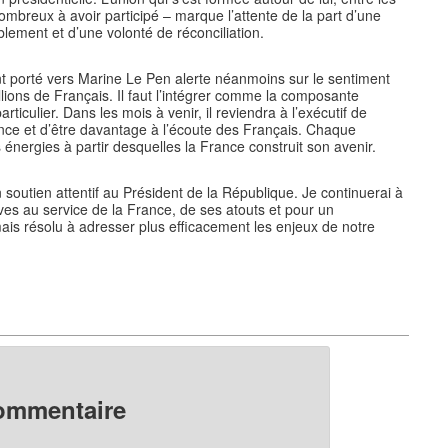
mbreux à avoir participé – marque l’attente de la part d’une
lement et d’une volonté de réconciliation.
nt porté vers Marine Le Pen alerte néanmoins sur le sentiment
ions de Français. Il faut l’intégrer comme la composante
articulier. Dans les mois à venir, il reviendra à l’exécutif de
ance et d’être davantage à l’écoute des Français. Chaque
s énergies à partir desquelles la France construit son avenir.
n soutien attentif au Président de la République. Je continuerai à
ves au service de la France, de ses atouts et pour un
is résolu à adresser plus efficacement les enjeux de notre
commentaire