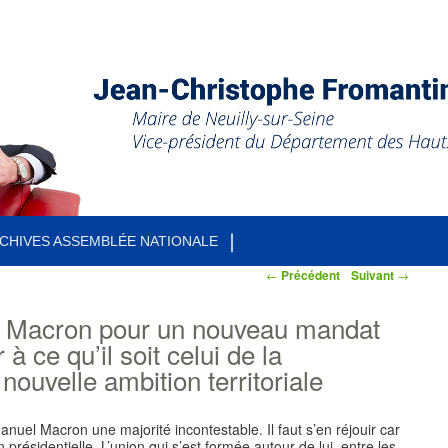
CHIVES ASSEMBLÉE NATIONALE
←
Précédent
Suivant
→
 Macron pour un nouveau mandat
 à ce qu’il soit celui de la
 nouvelle ambition territoriale
nuel Macron une majorité incontestable. Il faut s’en réjouir car
on présidentielle. L’union qui s’est formée autour de lui, entre les