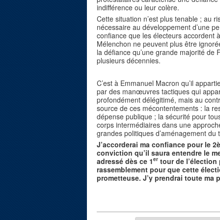
indifférence ou leur colère.
Cette situation n’est plus tenable ; au r
nécessaire au développement d’une persp
confiance que les électeurs accordent
Mélenchon ne peuvent plus être ignorées
la défiance qu’une grande majorité de
plusieurs décennies.
C’est à Emmanuel Macron qu’il appartie
par des manœuvres tactiques qui appar
profondément délégitimé, mais au contra
source de ces mécontentements : la res
dépense publique ; la sécurité pour tous
corps intermédiaires dans une approche 
grandes politiques d’aménagement du te
J’accorderai ma confiance pour le 2è
conviction qu’il saura entendre le m
er
adressé dès ce 1
tour de l’élection p
rassemblement pour que cette élect
prometteuse. J’y prendrai toute ma pa