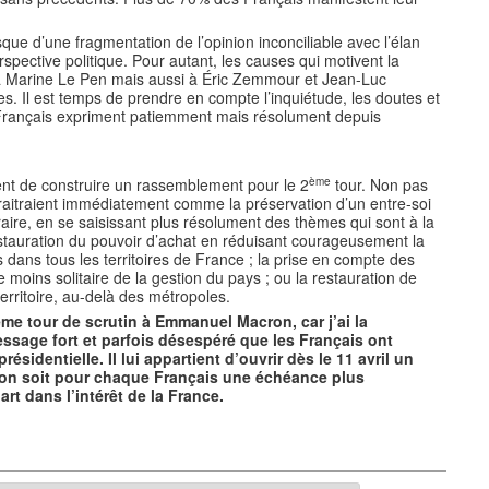
isque d’une fragmentation de l’opinion inconciliable avec l’élan
ective politique. Pour autant, les causes qui motivent la
 à Marine Le Pen mais aussi à Éric Zemmour et Jean-Luc
. Il est temps de prendre en compte l’inquiétude, les doutes et
 Français expriment patiemment mais résolument depuis
ème
nt de construire un rassemblement pour le 2
tour. Non pas
aitraient immédiatement comme la préservation d’un entre-soi
ire, en se saisissant plus résolument des thèmes qui sont à la
tauration du pouvoir d’achat en réduisant courageusement la
 dans tous les territoires de France ; la prise en compte des
moins solitaire de la gestion du pays ; ou la restauration de
rritoire, au-delà des métropoles.
me tour de scrutin à Emmanuel Macron, car j’ai la
essage fort et parfois désespéré que les Français ont
résidentielle. Il lui appartient d’ouvrir dès le 11 avril un
ion soit pour chaque Français une échéance plus
rt dans l’intérêt de la France.