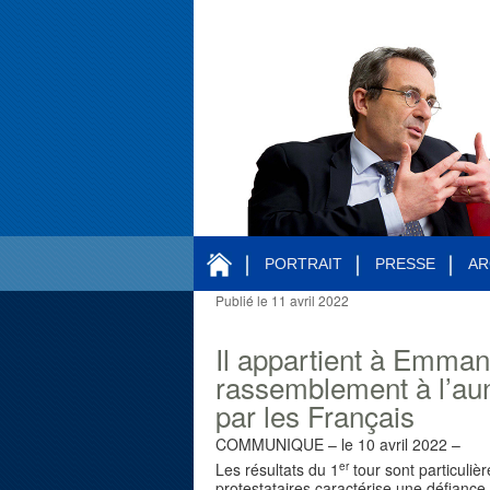
PORTRAIT
PRESSE
AR
Publié le
11 avril 2022
Navigation des articles
Il appartient à Emman
rassemblement à l’au
par les Français
COMMUNIQUE – le 10 avril 2022 –
er
Les résultats du 1
tour sont particuli
protestataires caractérise une défianc