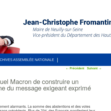
CHIVES ASSEMBLÉE NATIONALE
←
Précédent
Suivant
→
uel Macron de construire un
ne du message exigeant exprimé
èrement alarmants. La somme des abstentions et des votes
e sans précédents. Plus de 70% des Français manifestent leur