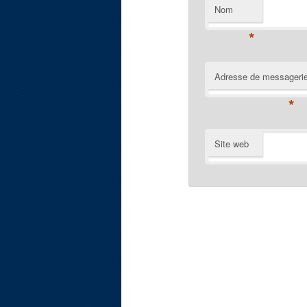
Nom
*
Adresse de messageri
*
Site web