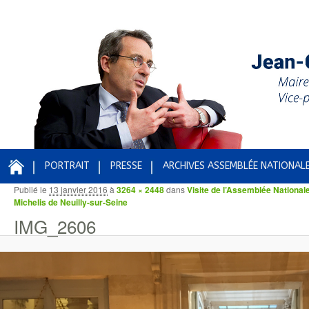
PORTRAIT
PRESSE
ARCHIVES ASSEMBLÉE NATIONAL
Publié le
13 janvier 2016
à
3264 × 2448
dans
Visite de l’Assemblée National
Navigation des images
Michelis de Neuilly-sur-Seine
IMG_2606