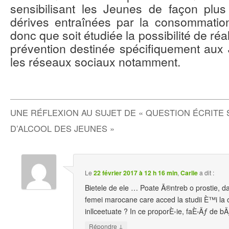
sensibilisant les Jeunes de façon plus
dérives entraînées par la consommation
donc que soit étudiée la possibilité de r
prévention destinée spécifiquement aux 
les réseaux sociaux notamment.
UNE RÉFLEXION AU SUJET DE «
QUESTION ÉCRITE
D’ALCOOL DES JEUNES
»
Le
22 février 2017 à 12 h 16 min
,
Carlie
a dit :
Bietele de ele … Poate Ã®ntreb o prostie, d
femei marocane care acced la studii È™i la 
inllceetuate ? In ce proporÈ›ie, faÈ›Äƒ de b
↓
Répondre