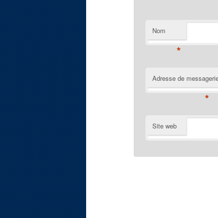
Nom
*
Adresse de messageri
*
Site web