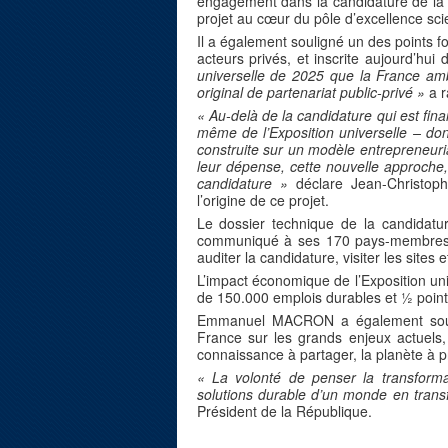
engagement dans la candidature de la F
projet au cœur du pôle d’excellence scie
Il a également souligné un des points for
acteurs privés, et inscrite aujourd’h
universelle de 2025 que la France amb
original de partenariat public-privé »
a r
« Au-delà de la candidature qui est fina
même de l’Exposition universelle – don
construite sur un modèle entrepreneuri
leur dépense, cette nouvelle approche
candidature »
déclare Jean-Christo
l’origine de ce projet.
Le dossier technique de la candidat
communiqué à ses 170 pays-membres.
auditer la candidature, visiter les sites 
L’impact économique de l’Exposition un
de 150.000 emplois durables et ½ point
Emmanuel MACRON a également souligné
France sur les grands enjeux actuels,
connaissance à partager, la planète à p
« La volonté de penser la transform
solutions durable d’un monde en trans
Président de la République.