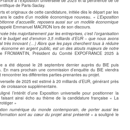
rance à l’Exposition universelle de 2025 et la pertinence de ce
ntifique de Paris-Saclay.
ts et originaux de cette candidature, initiée dès le départ par les
ui dans le cadre d’un modèle économique nouveau.
« L’Exposition
itionne d’accueillir, reposera aussi sur un modèle économique
appelé Emmanuel MACRON lors de son discours.
ncée très majoritairement par les entreprises, c’est l’organisation
t le budget est d’environ 3,5 milliards d’EUR – que nous avons
al très innovant (…) Alors que les pays cherchent tous à réduire
, économe en argent public, est un des atouts majeurs de notre
phe FROMANTIN, Président du Comité EXPOFRANCE 2025 à
ure a été déposé le 28 septembre dernier auprès du BIE puis
 En mars prochain une commission d’enquête du BIE viendra
et rencontrer les différentes parties-prenantes au projet.
iverselle de 2025 est estimé à 20 milliards d’EUR, générant près
 de croissance supplémentaire.
 l’intérêt d’une Exposition universelle pour positionner la
 faisant ainsi écho au thème de la candidature française « La
rotéger »
ation numérique du monde contemporain, de porter aussi les
formation sont au cœur du projet ainsi présenté »
a souligné le