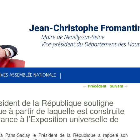
IVES ASSEMBLÉE NATIONALE
←
Précédent
Suivant
→
sident de la République souligne
e à partir de laquelle est construite
rance à l’Exposition universelle de
 à Paris-Saclay le Président de la République a rappelé son