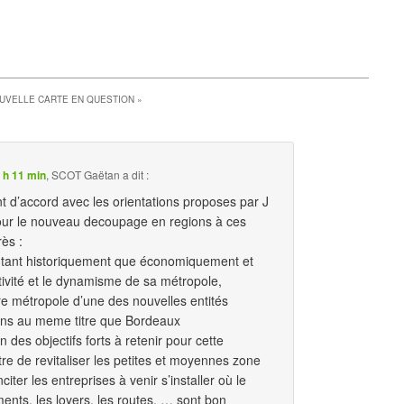
OUVELLE CARTE EN QUESTION
»
2 h 11 min
,
SCOT Gaëtan
a dit :
t d’accord avec les orientations proposes par J
ur le nouveau decoupage en regions à ces
ès :
 tant historiquement que économiquement et
ctivité et le dynamisme de sa métropole,
re métropole d’une des nouvelles entités
ins au meme titre que Bordeaux
 des objectifs forts à retenir pour cette
re de revitaliser les petites et moyennes zone
citer les entreprises à venir s’installer où le
ments, les loyers, les routes, … sont bon