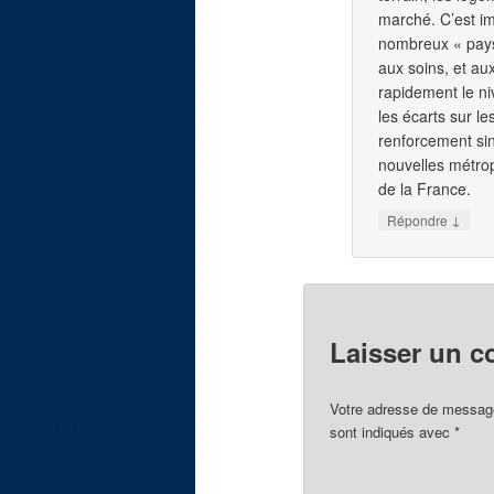
marché. C’est im
nombreux « pays
aux soins, et au
rapidement le ni
les écarts sur le
renforcement sin
nouvelles métropo
de la France.
↓
Répondre
Laisser un 
Votre adresse de message
sont indiqués avec
*