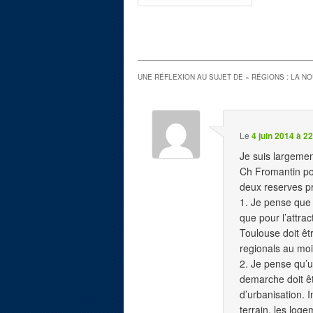
UNE RÉFLEXION AU SUJET DE «
RÉGIONS : LA N
Le
4 juin 2014 à 2
Je suis largemen
Ch Fromantin po
deux reserves pr
1. Je pense que
que pour l’attra
Toulouse doit êt
regionals au mo
2. Je pense qu’un
demarche doit êt
d’urbanisation. In
terrain, les loge